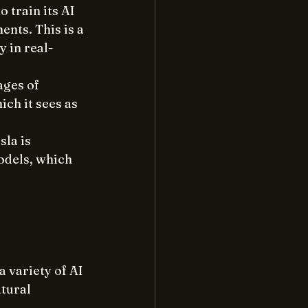
 train its AI 
nts. This is a 
 in real-
ages of 
ch it sees as 
la is 
odels, which 
a variety of AI 
tural 