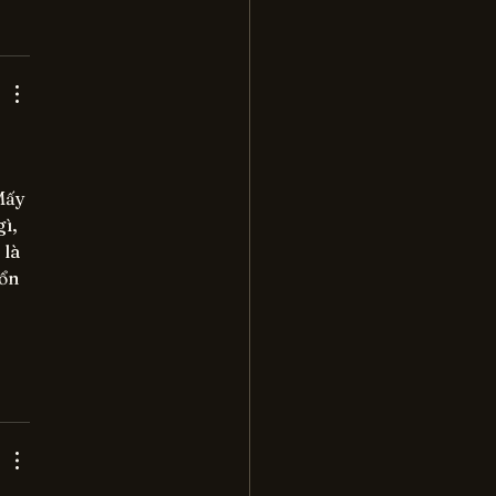
Mấy 
ì, 
là 
ổn 