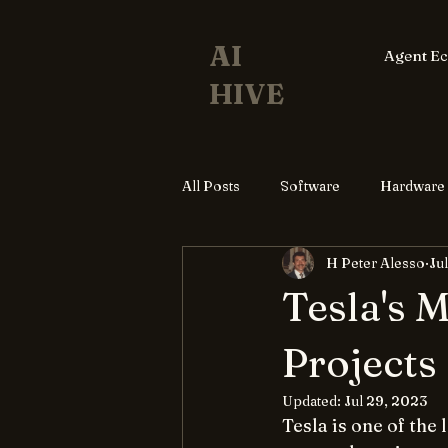
AI
Agent E
HIVE
All Posts
Software
Hardware
H Peter Alesso
Ju
Tesla's 
Projects
Updated:
Jul 29, 2023
Tesla is one of the