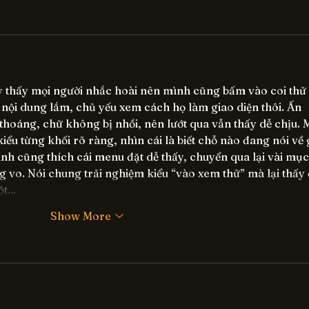
y thấy mọi người nhắc hoài nên mình cũng bấm vào coi thử 
nội dung lắm, chủ yếu xem cách họ làm giao diện thôi. Ấn 
thoáng, chữ không bị nhồi, nên lướt qua vẫn thấy dễ chịu. 
iểu từng khối rõ ràng, nhìn cái là biết chỗ nào đang nói về g
h cũng thích cái menu đặt dễ thấy, chuyển qua lại vài mục 
 vo. Nói chung trải nghiệm kiểu “vào xem thử” mà lại thấy 
cột…
Show More