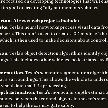
re focused on developing technologies that will ena
 its goal of creating fully autonomous vehicles.
rtant AI research projects include:
rks
. Tesla's neural networks process visual data fro
sors. This data is used to create a 3D model of the 
which is then used to make decisions about controll
ion
. Tesla's object detection algorithms identify obj
ngs. This includes other vehicles, pedestrians, cycli
mentation
. Tesla's semantic segmentation algorith
car's surroundings. This allows the vehicle to unders
visual data that it is processing.
pth Estimation
. Tesla's monocular depth estimati
stance between the car and objects in the car's surr
used to help the car navigate safely.