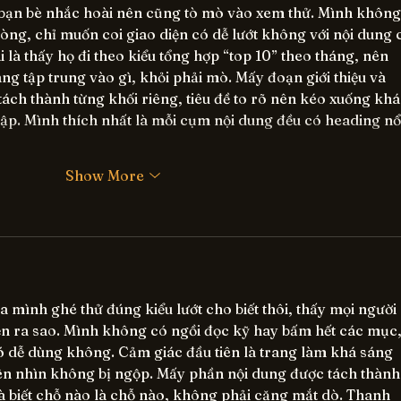
 bạn bè nhắc hoài nên cũng tò mò vào xem thử. Mình không
dòng, chỉ muốn coi giao diện có dễ lướt không với nội dung 
 là thấy họ đi theo kiểu tổng hợp “top 10” theo tháng, nên 
ng tập trung vào gì, khỏi phải mò. Mấy đoạn giới thiệu và 
tách thành từng khối riêng, tiêu đề to rõ nên kéo xuống khá
ập. Mình thích nhất là mỗi cụm nội dung đều có heading nổ
Show More
 mình ghé thử đúng kiểu lướt cho biết thôi, thấy mọi người 
n ra sao. Mình không có ngồi đọc kỹ hay bấm hết các mục,
ó dễ dùng không. Cảm giác đầu tiên là trang làm khá sáng 
ên nhìn không bị ngộp. Mấy phần nội dung được tách thành
là biết chỗ nào là chỗ nào, không phải căng mắt dò. Thanh 