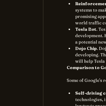
Reinforcemen
systems to mak
promising appr
world traffic c
Tesla Bot
. Tes
development. H
a potential new
Dojo Chip
. Do
developing. The
will help Tesla
Comparison to Go
Some of Google's r
Self-driving 
technologies, 
language proc