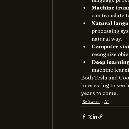
Machine tran
can translate 
Natural langu
processing sys
natural way.
Computer vis
recognize obje
Deep learnin
machine learnin
Both Tesla and Googl
interesting to see 
years to come.
Software
AI