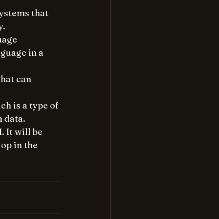
ystems that 
y.
uage 
guage in a 
hat can 
ch is a type of 
m data.
It will be 
op in the 