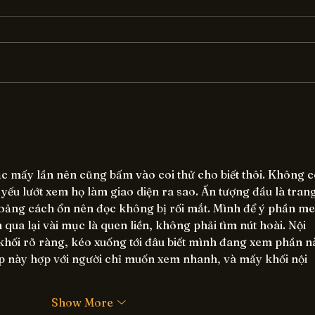
Demystifying AI for Small
Bec
Businesses: A Must-Read
Succ
Review
Smal
c mấy lần nên cũng bấm vào coi thử cho biết thôi. Không c
 yếu lướt xem họ làm giao diện ra sao. Ấn tượng đầu là trang
oảng cách ổn nên đọc không bị rối mắt. Mình để ý phần me
qua lại vài mục là quen liền, không phải tìm nút hoài. Nội 
 khối rõ ràng, kéo xuống tới đâu biết mình đang xem phần n
ếp này hợp với người chỉ muốn xem nhanh, và mấy khối nội 
Show More