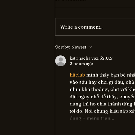
Write a comment...
Unraveling the Magic of AI:
Sort by:
Newest
A Power-Packed Brain
Boost
katrinacha.vez.52.0.2
2 hours ago
hitclub
 mình thấy bạn bè nhắ
vào sâu hay chơi gì đâu, chủ
nhìn khá thoáng, chữ với kh
đặt ngay chỗ dễ thấy, chuyển 
dung thì họ chia thành từng
tới đó. Nói chung kiểu sắp x
dung + menu trên…