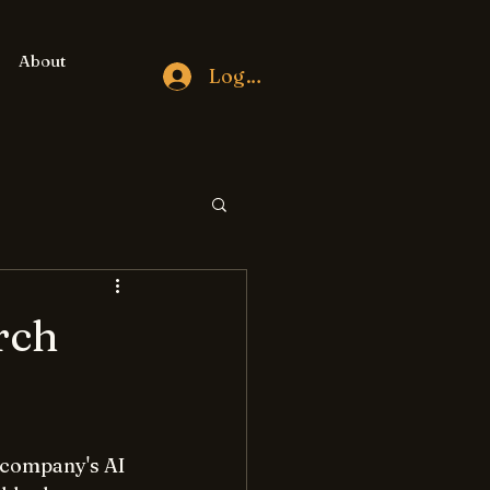
About
Log In
rch
e company's AI 