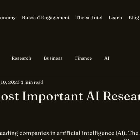
conomy
Rules of Engagement
Threat Intel
Learn
Blog
Research
Business
Finance
AI
l 10, 2023
2 min read
Most Important AI Resea
 leading companies in artificial intelligence (AI). Th