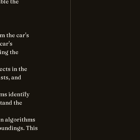
ble the 
m the car's 
car's 
ing the 
ects in the 
sts, and 
ms identify 
tand the 
on algorithms 
oundings. This 