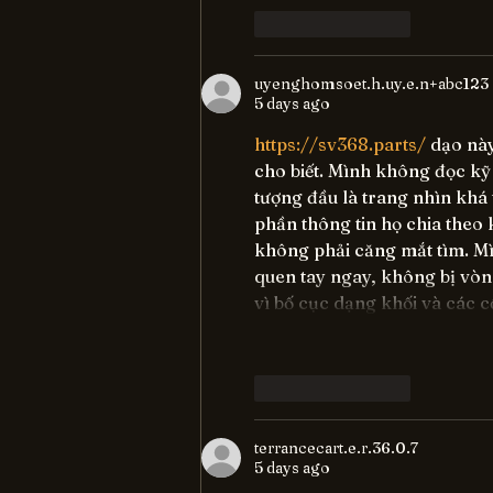
Like
Reply
uyenghomsoet.h.uy.e.n+abc123
5 days ago
https://sv368.parts/
 dạo nà
cho biết. Mình không đọc kỹ 
tượng đầu là trang nhìn khá 
phần thông tin họ chia theo k
không phải căng mắt tìm. Mìn
quen tay ngay, không bị vòng
vì bố cục dạng khối và các 
Like
Reply
terrancecart.e.r.36.0.7
5 days ago