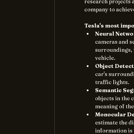
research projects a
company to achieve
Tesla's most impo
Neural Netwo
cameras and sen
surroundings, 
vehicle.
Object Detect
car's surroundi
traffic lights.
Semantic Seg
objects in the 
meaning of the 
Monocular De
estimate the di
information is 