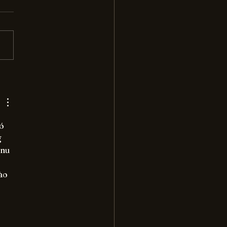
ome an AI-Powered
ess Story: Tips for
l Businesses
ó 
 
nu 
ào 